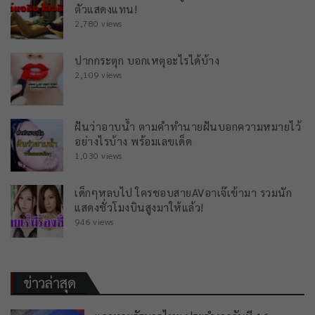
ตัวแสดงแทน!
2,780 views
ปากกระตุก บอกเหตุอะไรได้บ้าง
2,109 views
ฝันว่าอาบน้ำ ตามคำทำนายฝันบอกความหมายไว้
อย่างไรบ้าง พร้อมเลขเด็ด
1,030 views
เด็กๆหลบไป ใครชอบสายAVอาเจ๊เข้ามา รวมนัก
แสดงชั่วโมงบินสูงมาให้แล้ว!
946 views
ข่าวล่าสุด