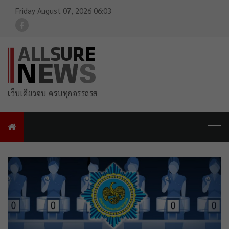
Friday August 07, 2026 06:03
For FB Link
เว็บเดียวจบ ครบทุกอรรถรส