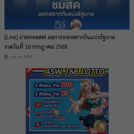
[Live] ถ่ายทอดสด! ผลการออกสลากกินแบ่งรัฐบาล
งวดวันที่ 16 กรกฎาคม 2568
July 16, 2025