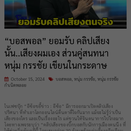
“บอสพอล” ยอมรับ คลิปเสียง
นั้น..เสียงผมเอง ส่วนคู่สนทนา
หนุ่ม กรรชัย เขียนในกระดาษ
October 15, 2024
บอสพอล
,
หนุ่ม กรรชัย
,
หนุ่ม กรรชัย
กำเนิดพลอย
ในเฟซบุ๊ก “อีซ้อขยี้ข่าว : อีซ้อ” มีการออกมาเปิดคลิปเสียง
ปริศนา ที่ทำเอาโลกออนไลน์ตื่นตาตื่ใจกันมาก แม้จะไม่รู้ว่าเป็น
เสียงของใคร และเป็นเรื่องอะไร แต่ชวนให้จินตนาการไปไกลมาก
โดยทางเพจระบุว่า “คลิปเสียงของบิ๊กบอสกับนักการเมืองคนนึง ที่
ให้ช่วยวิ่งเต้นคดีนี้ โดยเสนอจ่าย 30 ล้านพร้อมค่าเลี้ยงดูอีกเดือน