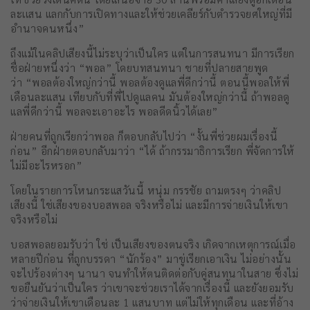
ละเเสน แลกกับการเปิดทางและให้ช่วยเคลียร์กับตำรวจยศใหญ่ที่มี
อำนาจคนหนึ่ง”
ถึงแม้ในคลิปเสียงนี้ไม่ระบุว่าเป็นใคร แต่ในการสนทนา มีการเรียก
ชื่อฝ่ายหนึ่งว่า “พอล” โดยบทสนทนา ชายที่ปลายสายพูด
ว่า “พอลต้องใหญ่กว่านี้ พอลต้องดูแลพี่ดีกว่านี้ ตอนนี้พอลให้พี่
เดือนละแสน เทียบกับที่พี่ไปดูแลคน มันต้องใหญ่กว่านี้ ถ้าพอลดู
แลพี่ดีกว่านี้ พอลจะเอาอะไร พอลดีดนิ้วได้เลย”
ฝ่ายคนที่ถูกเรียกว่าพอล ก็ตอบกลับไปว่า “งั้นพี่ช่วยผมเรื่องนี้
ก่อน” อีกฝ่ายตอบกลับมาว่า “ได้ ถ้ากรรมาธิการเรียก พี่จัดการให้
ไม่มีอะไรหรอก”
โดยในรายการโหนกระแสวันนี้ หนุ่ม กรรชัย ถามตรงๆ ว่าคลิป
เสียงนี้ ใช่เสียงของบอสพอล จริงหรือไม่ และมีการจ่ายเงินให้เขา
จริงหรือไม่
บอสพอลยอมรับว่า ใช่ เป็นเสียงของตนจริง เกิดจากเหตุการณ์เมื่อ
หลายปีก่อน ที่ถูกบรรดา “นักร้อง” มาขู่เรียกเอาเงิน ไม่อย่างนั้น
จะไปร้องต่างๆ นานา จนทำให้ตนติดต่อกับคู่สนทนาในสาย ซึ่งไม่
ขอยืนยันว่าเป็นใคร ว่าเขาจะช่วยเราได้จากเรื่องนี้ และยังยอมรับ
ว่าจ่ายเงินให้เขาเดือนละ 1 แสนบาท แต่ไม่ให้ทุกเดือน และที่อ้าง