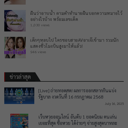
ฝันว่าอาบน้ำ ตามคำทำนายฝันบอกความหมายไว้
อย่างไรบ้าง พร้อมเลขเด็ด
1,030 views
เด็กๆหลบไป ใครชอบสายAVอาเจ๊เข้ามา รวมนัก
แสดงชั่วโมงบินสูงมาให้แล้ว!
946 views
ข่าวล่าสุด
[Live] ถ่ายทอดสด! ผลการออกสลากกินแบ่ง
รัฐบาล งวดวันที่ 16 กรกฎาคม 2568
July 16, 2025
เว็บหวยออนไลน์ อันดับ 1 ยอดนิยม คนเล่น
เยอะที่สุด ซื้อหวย ได้ง่ายๆ จ่ายสูงสุดบาทละ