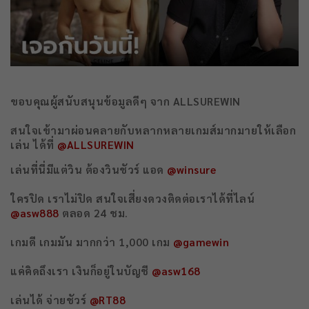
ขอบคุณผู้สนับสนุนข้อมูลดีๆ จาก ALLSUREWIN
สนใจเข้ามาผ่อนคลายกับหลากหลายเกมส์มากมายให้เลือก
เล่น ได้ที่
@ALLSUREWIN
เล่นที่นี่มีแต่วิน ต้องวินชัวร์ แอด
@winsure
ใครปิด เราไม่ปิด สนใจเสี่ยงดวงติดต่อเราได้ที่ไลน์
@asw888
ตลอด 24 ชม.
เกมดี เกมมัน มากกว่า 1,000 เกม
@gamewin
แค่คิดถึงเรา เงินก็อยู่ในบัญชี
@asw168
เล่นได้ จ่ายชัวร์
@RT88