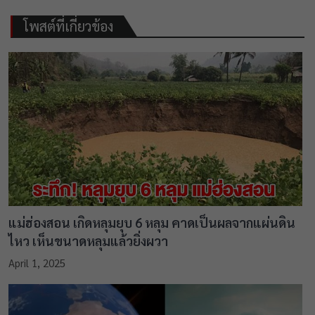
โพสต์ที่เกี่ยวข้อง
แม่ฮ่องสอน เกิดหลุมยุบ 6 หลุม คาดเป็นผลจากแผ่นดิน
ไหว เห็นขนาดหลุมแล้วยิ่งผวา
April 1, 2025