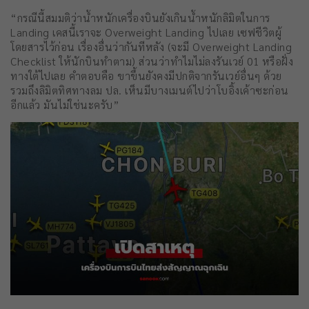
“กรณีนี้สมมติว่าน้ำหนักเครื่องบินยังเกินน้ำหนักลิมิตในการ
Landing เคสนี้เราจะ Overweight Landing ไปเลย เซฟชีวิตผู้
โดยสารไว้ก่อน เรื่องอื่นว่ากันทีหลัง (จะมี Overweight Landing
Checklist ให้นักบินทำตาม) ส่วนว่าทำไมไม่ลงรันเวย์ 01 หรือฝั่ง
ทางใต้ไปเลย คำตอบคือ ขาขึ้นยังคงมีปกติจากรันเวย์อื่นๆ ด้วย
รวมถึงลิมิตทิศทางลม ปล. เห็นมีบางเมนต์ไปว่าโบอิ้งเค้าซะก่อน
อีกแล้ว มันไม่ใช่นะครับ”