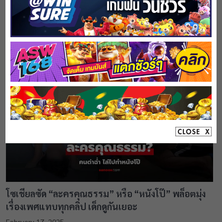
สภาพอากาศวันนี้ กรมอุตุฯ เตือน 30 จังหวัดฝนถล่ม
กทม.โดนด้วย ตกหนักร้อยละ 30
February 17, 2025
โซเชียลซัด “ละครคุณธรรม” หรือ “หนังโป๊” พล็อตมุ่ง
เรื่องเพศแทบทุกคลิป เด็กดูกันเยอะ
February 17, 2025