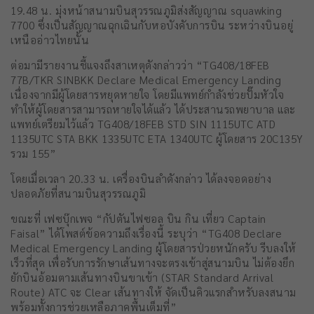
19.48 น. มุ่งหน้าสนามบินสุวรรณภูมิส่งสัญญาณ squawking
7700 ซึ่งเป็นสัญญาณฉุกเฉินกับหอบังคับการบิน ระหว่างบินอยู่
เหนืออ่าวไทยนั้น
ต่อมามีรายงานชี้แจงถึงสาเหตุดังกล่าวว่า “TG408/18FEB
77B/TKR SINBKK Declare Medical Emergency Landing
เนื่องจากมีผู้โดยสารหยุดหายใจ โดยมีแพทย์กำลังช่วยปั๊มหัวใจ
ทำให้ผู้โดยสารสามารถหายใจได้แล้ว ได้ประสานรถพยาบาล และ
แพทย์เตรียมไว้แล้ว TG408/18FEB STD SIN 1115UTC ATD
1135UTC STA BKK 1335UTC ETA 1340UTC ผู้โดยสาร 20C135Y
รวม 155”
โดยเมื่อเวลา 20.33 น. เครื่องบินลำดังกล่าว ได้ลงจอดอย่าง
ปลอดภัยที่สนามบินสุวรรณภูมิ
ขณะที่ เฟซบุ๊กเพจ “กัปตันไฟซอล บิน กิน เที่ยว Captain
Faisal” ได้โพสต์ข้อความถึงเรื่องนี้ ระบุว่า “TG408 Declare
Medical Emergency Landing ผู้โดยสารป่วยหนักครับ รีบลงให้
เร็วที่สุด เพื่อรับการรักษาเส้นทางจะตรงเข้าสู่สนามบิน ไม่ต้องยึก
ยักบินอ้อมตามเส้นทางบินขาเข้า (STAR Standard Arrival
Route) ATC จะ Clear เส้นทางให้ จัดเป็นคิวแรกสำหรับลงสนาม
พร้อมทั้งการช่วยเหลือภาคพื้นเต็มที่”