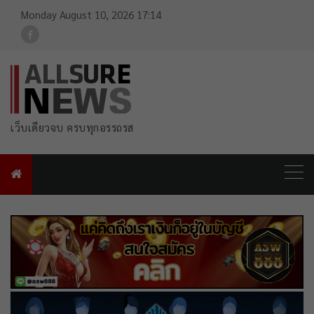
Monday August 10, 2026 17:14
For FB Link
เว็บเดียวจบ ครบทุกอรรถรส