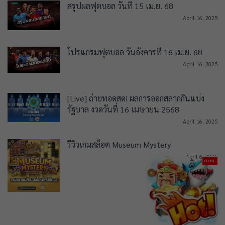
สรุปผลฟุตบอล วันที่ 15 เม.ย. 68
April 16, 2025
โปรแกรมฟุตบอล วันอังคารที่ 16 เม.ย. 68
April 16, 2025
[Live] ถ่ายทอดสด! ผลการออกสลากกินแบ่ง
รัฐบาล งวดวันที่ 16 เมษายน 2568
April 16, 2025
รีวิวเกมสล็อต Museum Mystery
April 6, 2025
CLOSE