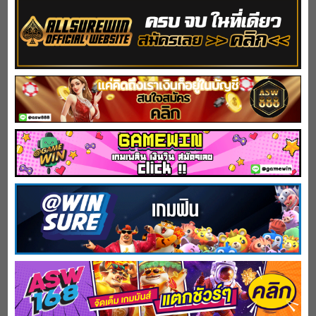
แจกหวยรัฐบาลไทย ประจำงวดวันที่ 16 พฤษภาคม
2568
May 16, 2025