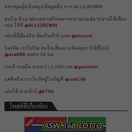
ขอบคุณผู้สนับสนุนข้อมูลดีๆ จาก ALLSUREWIN
สนใจเข้ามาผ่อนคลายกับหลากหลายเกมส์มากมายให้เลือก
เล่น ได้ที่
@ALLSUREWIN
เล่นที่นี่มีแต่วิน ต้องวินชัวร์ แอด
@winsure
ใครปิด เราไม่ปิด สนใจเสี่ยงดวงติดต่อเราได้ที่ไลน์
@asw888
ตลอด 24 ชม.
เกมดี เกมมัน มากกว่า 1,000 เกม
@gamewin
แค่คิดถึงเรา เงินก็อยู่ในบัญชี
@asw168
เล่นได้ จ่ายชัวร์
@RT88
โพสต์ที่เกี่ยวข้อง