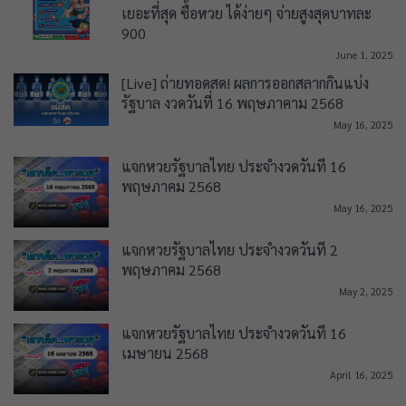
เยอะที่สุด ซื้อหวย ได้ง่ายๆ จ่ายสูงสุดบาทละ
900
June 1, 2025
[Live] ถ่ายทอดสด! ผลการออกสลากกินแบ่ง
รัฐบาล งวดวันที่ 16 พฤษภาคาม 2568
May 16, 2025
แจกหวยรัฐบาลไทย ประจำงวดวันที่ 16
พฤษภาคม 2568
May 16, 2025
แจกหวยรัฐบาลไทย ประจำงวดวันที่ 2
พฤษภาคม 2568
May 2, 2025
แจกหวยรัฐบาลไทย ประจำงวดวันที่ 16
เมษายน 2568
April 16, 2025