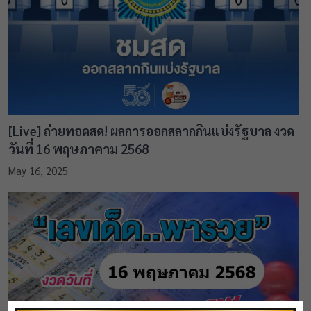
[Live] ถ่ายทอดสด! ผลการออกสลากกินแบ่งรัฐบาล งวด
วันที่ 16 พฤษภาคาม 2568
May 16, 2025