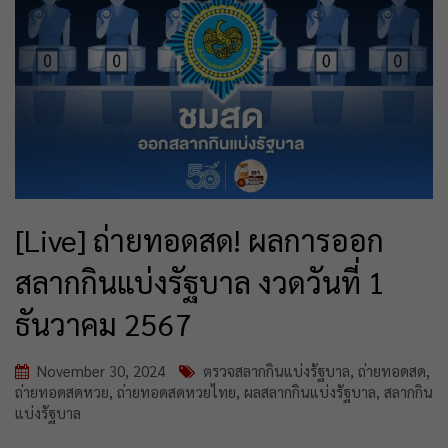
[Live] ถ่ายทอดสด! ผลการออก
สลากกินแบ่งรัฐบาล งวดวันที่ 1
ธันวาคม 2567
November 30, 2024
ตรวจสลากกินแบ่งรัฐบาล
,
ถ่ายทอดสด
,
ถ่ายทอดสดหวย
,
ถ่ายทอดสดหวยไทย
,
ผลสลากกินแบ่งรัฐบาล
,
สลากกิน
แบ่งรัฐบาล