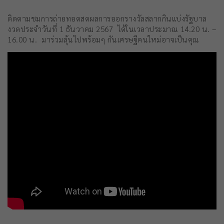
ติดตามชมการถ่ายทอดสดผลการออกรางวัลสลากกินแบ่งรัฐบาล
งวดประจำวันที่ 1 ธันวาคม 2567 ได้ในเวลาประมาณ 14.20 น. –
16.00 น. มาร่วมลุ้นไปพร้อมๆ กันเศรษฐีคนใหม่อาจเป็นคุณ