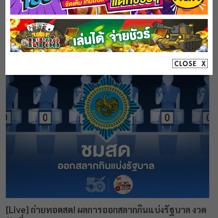
แจกหวยรัฐบาลไทย ประจำงวดวันที่ 16 เมษายน 2568
April 16, 2025
[Live] ถ่ายทอดสด! ผลการออกสลากกินแบ่งรัฐบาล งวด