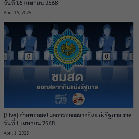
วันที่ 16 เมษายน 2568
April 16, 2025
[Live] ถ่ายทอดสด! ผลการออกสลากกินแบ่งรัฐบาล งวด
วันที่ 1 เมษายน 2568
April 1, 2025