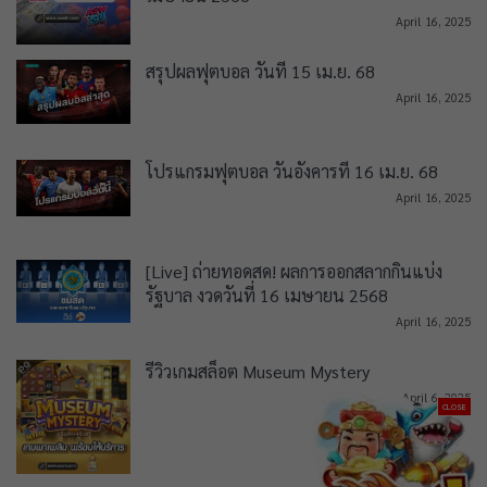
April 16, 2025
สรุปผลฟุตบอล วันที่ 15 เม.ย. 68
April 16, 2025
โปรแกรมฟุตบอล วันอังคารที่ 16 เม.ย. 68
April 16, 2025
[Live] ถ่ายทอดสด! ผลการออกสลากกินแบ่ง
รัฐบาล งวดวันที่ 16 เมษายน 2568
April 16, 2025
รีวิวเกมสล็อต Museum Mystery
April 6, 2025
CLOSE