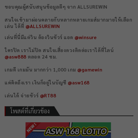
ขอบคุณผู้สนับสนุนข้อมูลดีๆ จาก ALLSUREWIN
สนใจเข้ามาผ่อนคลายกับหลากหลายเกมส์มากมายให้เลือก
เล่น ได้ที่
@ALLSUREWIN
เล่นที่นี่มีแต่วิน ต้องวินชัวร์ แอด
@winsure
ใครปิด เราไม่ปิด สนใจเสี่ยงดวงติดต่อเราได้ที่ไลน์
@asw888
ตลอด 24 ชม.
เกมดี เกมมัน มากกว่า 1,000 เกม
@gamewin
แค่คิดถึงเรา เงินก็อยู่ในบัญชี
@asw168
เล่นได้ จ่ายชัวร์
@RT88
โพสต์ที่เกี่ยวข้อง