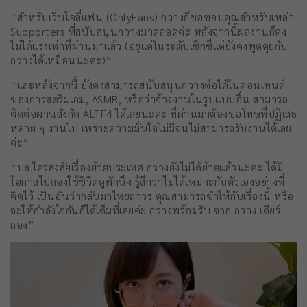
“สำหรับเว็บโอลี่แฟน (OnlyFans) กวางก็ขอขอบคุณสำหรับเหล่า
Supporters ที่สนับสนุนกวางมาตลอดค่ะ หลังจากนี้ผลงานก็คง
ไม่ได้แรงเท่าที่ผ่านมาแล้ว (อยู่แค่ในระดับเซ็กซี่แต่ยังคงพูดคุยกับ
กวางได้เหมือนนะคะ)”
“และหลังจากนี้ ยังคงสามารถสนับสนุนกวางต่อได้ในคอนเทนต์
ของการสตรีมเกม, ASMR, หรือว่าจ้างงานในรูปแบบอื่น สามารถ
ติดต่อผ่านสังกัด ALTF4 ได้เลยนะคะ ที่ผ่านมาต้องขอโทษที่ปฏิเสธ
หลาย ๆ งานไป เพราะความมั่นใจไม่มีจนไม่สามารถรับงานได้เลย
ค่ะ”
“ปล.ใครสงสัยเรื่องย้ายประเทศ กวางยังไม่ได้ย้ายแล้วนะคะ ได้มี
โอกาสไปลองใช้ชีวิตดูพักนึง รู้สึกว่าไม่ได้เหมาะกับตัวเองอย่างที่
คิดไว้ เป็นอันว่ากลับมาไทยถาวร คุณสามารถขำให้กับเรื่องนี้ หรือ
จะให้กำลังใจกันก็ได้เต็มที่เลยค่ะ กวางพร้อมรับ จาก กวาง เดียร์
ลอง”