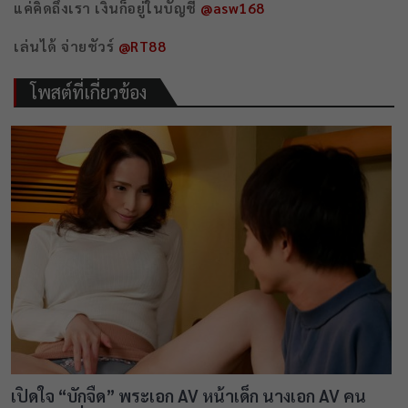
แค่คิดถึงเรา เงินก็อยู่ในบัญชี
@asw168
เล่นได้ จ่ายชัวร์
@RT88
โพสต์ที่เกี่ยวข้อง
เปิดใจ “บักจืด” พระเอก AV หน้าเด็ก นางเอก AV คน