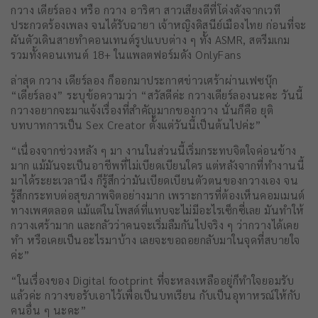
กวาง เดียร์ลอง หรือ กวาง อาริศา สาวเสียงดีที่โด่งดังจากเวที
ประกวดร้องเพลง จนได้รับฉายา เจ้าหญิงดิสนีย์เมืองไทย ก่อนที่จะ
ผันตัวเดินสายทำคอนเทนต์รูปแบบต่าง ๆ ทั้ง ASMR, สตรีมเกม
รวมทั้งคอนเทนต์ 18+ ในแพลตฟอร์มดัง OnlyFans
ล่าสุด กวาง เดียร์ลอง ก็ออกมาประกาศข่าวเศร้าผ่านเฟซบุ๊ก
“เดียร์ลอง” ระบุข้อความว่า “สวัสดีค่ะ กวางเดียร์ลองนะคะ วันนี้
กวางอยากจะมาแจ้งเรื่องที่สำคัญมากของกวาง นั่นก็คือ ยุติ
บทบาทการเป็น Sex Creator ตั้งแต่วันนี้เป็นต้นไปค่ะ”
“เนื่องจากช่วงหลัง ๆ มา งานในส่วนนี้เริ่มกระทบจิตใจค่อนข้าง
มาก แม้มันจะเป็นอาชีพที่ไม่เบียดเบียนใคร แต่หลังจากที่ทำงานนี้
มาได้ระยะเวลานึง ก็รู้สึกว่ามันเบียดเบียนตัวตนของกวางเอง จน
รู้สึกกระทบต่อสุขภาพจิตอย่างมาก เพราะการที่ต้องเห็นคอมเมนต์
ทางเพศตลอด แม้แต่ในโพสต์ที่แทบจะไม่มีอะไรเซ็กซี่เลย มันทำให้
กวางเศร้ามาก และกลัวว่าคนจะเริ่มลืมกันไปจริง ๆ ว่ากวางได้เคย
ทำ หรือเคยเป็นอะไรมาบ้าง เลยจะขอถอยกลับมาในจุดที่สบายใจ
ค่ะ”
“ในเรื่องของ Digital footprint ที่จะหลงเหลืออยู่ก็ทำใจยอมรับ
แล้วค่ะ กวางขอรับเอาไว้เพื่อเป็นบทเรียน กับเป็นอุทาหรณ์ให้กับ
คนอื่น ๆ นะคะ”