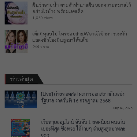
ฝันว่าอาบน้ำ ตามคำทำนายฝันบอกความหมายไว้
อย่างไรบ้าง พร้อมเลขเด็ด
1,030 views
เด็กๆหลบไป ใครชอบสายAVอาเจ๊เข้ามา รวมนัก
แสดงชั่วโมงบินสูงมาให้แล้ว!
946 views
ข่าวล่าสุด
[Live] ถ่ายทอดสด! ผลการออกสลากกินแบ่ง
รัฐบาล งวดวันที่ 16 กรกฎาคม 2568
July 16, 2025
เว็บหวยออนไลน์ อันดับ 1 ยอดนิยม คนเล่น
เยอะที่สุด ซื้อหวย ได้ง่ายๆ จ่ายสูงสุดบาทละ
900