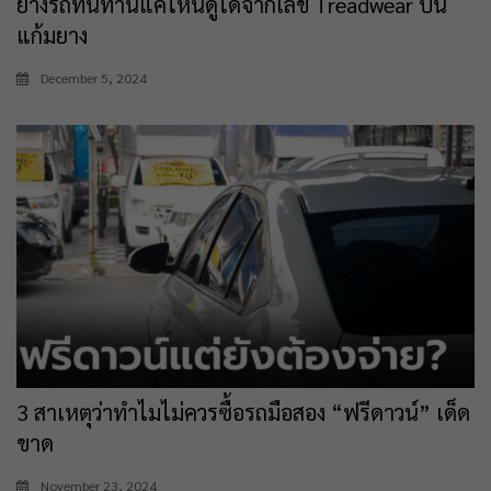
ยางรถทนทานแค่ไหนดูได้จากเลข Treadwear บน
แก้มยาง
December 5, 2024
3 สาเหตุว่าทำไมไม่ควรซื้อรถมือสอง “ฟรีดาวน์” เด็ด
ขาด
November 23, 2024