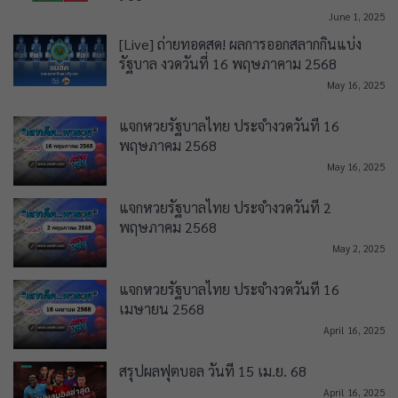
June 1, 2025
[Live] ถ่ายทอดสด! ผลการออกสลากกินแบ่ง
รัฐบาล งวดวันที่ 16 พฤษภาคาม 2568
May 16, 2025
แจกหวยรัฐบาลไทย ประจำงวดวันที่ 16
พฤษภาคม 2568
May 16, 2025
แจกหวยรัฐบาลไทย ประจำงวดวันที่ 2
พฤษภาคม 2568
May 2, 2025
แจกหวยรัฐบาลไทย ประจำงวดวันที่ 16
เมษายน 2568
April 16, 2025
สรุปผลฟุตบอล วันที่ 15 เม.ย. 68
April 16, 2025