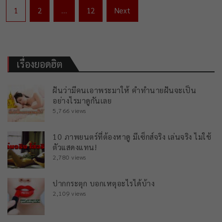
Posts
1
2
…
12
Next
navigation
เรื่องยอดฮิต
ฝันว่ามีคนเอาพระมาให้ คำทำนายฝันจะเป็น
อย่างไรมาดูกันเลย
5,766 views
10 ภาพยนตร์ที่ต้องหาดู มีเซ็กส์จริง เล่นจริง ไม่ใช้
ตัวแสดงแทน!
2,780 views
ปากกระตุก บอกเหตุอะไรได้บ้าง
2,109 views