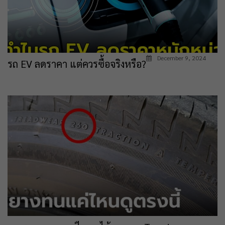
December 9, 2024
รถ EV ลดราคา แต่ควรซื้อจริงหรือ?