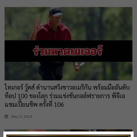
ไทเกอร์ วู้ดส์ ตำนานสวิงชาวอเมริกัน พร้อมมืออันดับ
ท็อป 100 ของโลก ร่วมแข่งขันกอล์ฟรายการ พีจีเอ
แชมเปี้ยนชิพ ครั้งที่ 106
May 9, 2024