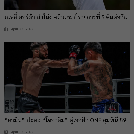
เนลลี่ คอร์ด้า นำโด่ง คว้าแชมป์รายการที่ 5 ติดต่อกัน!
April 24, 2024
“ยามีน” ปะทะ “โจอาคิม” คู่เอกศึก ONE ลุมพินี 59
April 14, 2024