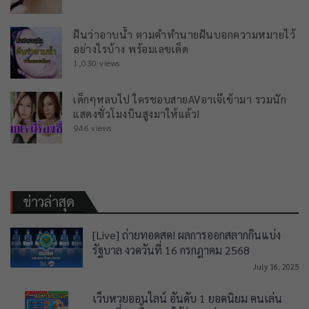
ฝันว่าอาบน้ำ ตามคำทำนายฝันบอกความหมายไว้
อย่างไรบ้าง พร้อมเลขเด็ด
1,030 views
เด็กๆหลบไป ใครชอบสายAVอาเจ๊เข้ามา รวมนัก
แสดงชั่วโมงบินสูงมาให้แล้ว!
946 views
ข่าวล่าสุด
[Live] ถ่ายทอดสด! ผลการออกสลากกินแบ่ง
รัฐบาล งวดวันที่ 16 กรกฎาคม 2568
July 16, 2025
เว็บหวยออนไลน์ อันดับ 1 ยอดนิยม คนเล่น