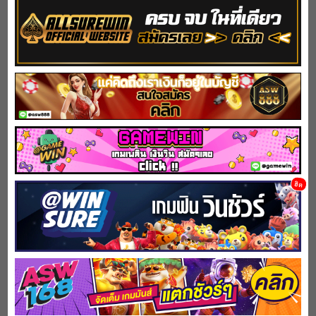
สองแชมป์เกาหลีใต้ ร่วมหวดสวิง เมียคยุง โอเพ่น
สัปดาห์นี้
May 2, 2024