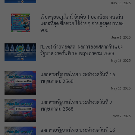
July 16, 2025
เว็บหวยออนไลน์ อันดับ 1 ยอดนิยม คนเล่น
เยอะที่สุด ซื้อหวย ได้ง่ายๆ จ่ายสูงสุดบาทละ
900
June 1, 2025
[Live] ถ่ายทอดสด! ผลการออกสลากกินแบ่ง
รัฐบาล งวดวันที่ 16 พฤษภาคาม 2568
May 16, 2025
แจกหวยรัฐบาลไทย ประจำงวดวันที่ 16
พฤษภาคม 2568
May 16, 2025
แจกหวยรัฐบาลไทย ประจำงวดวันที่ 2
พฤษภาคม 2568
May 2, 2025
แจกหวยรัฐบาลไทย ประจำงวดวันที่ 16