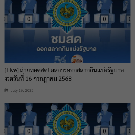
[Live] ถ่ายทอดสด! ผลการออกสลากกินแบ่งรัฐบาล
งวดวันที่ 16 กรกฎาคม 2568
July 16, 2025