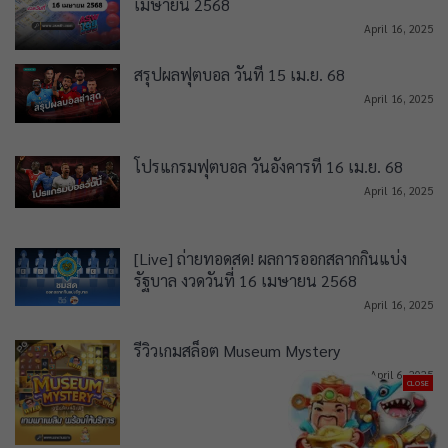
เมษายน 2568
April 16, 2025
สรุปผลฟุตบอล วันที่ 15 เม.ย. 68
April 16, 2025
โปรแกรมฟุตบอล วันอังคารที่ 16 เม.ย. 68
April 16, 2025
[Live] ถ่ายทอดสด! ผลการออกสลากกินแบ่ง
รัฐบาล งวดวันที่ 16 เมษายน 2568
April 16, 2025
รีวิวเกมสล็อต Museum Mystery
April 6, 2025
CLOSE