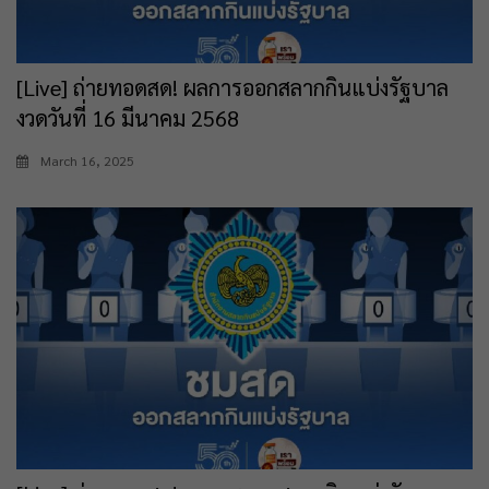
[Live] ถ่ายทอดสด! ผลการออกสลากกินแบ่งรัฐบาล
งวดวันที่ 16 มีนาคม 2568
March 16, 2025