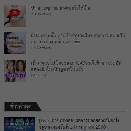
ปากกระตุก บอกเหตุอะไรได้บ้าง
2,109 views
ฝันว่าอาบน้ำ ตามคำทำนายฝันบอกความหมายไว้
อย่างไรบ้าง พร้อมเลขเด็ด
1,030 views
เด็กๆหลบไป ใครชอบสายAVอาเจ๊เข้ามา รวมนัก
แสดงชั่วโมงบินสูงมาให้แล้ว!
946 views
ข่าวล่าสุด
[Live] ถ่ายทอดสด! ผลการออกสลากกินแบ่ง
รัฐบาล งวดวันที่ 16 กรกฎาคม 2568