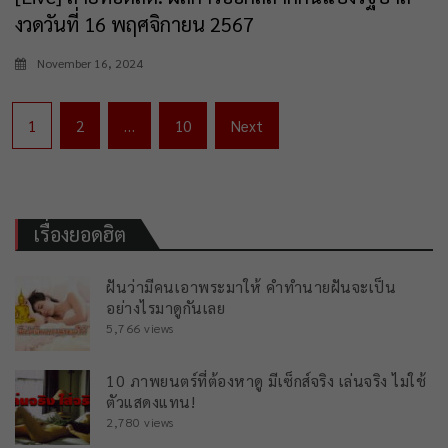
งวดวันที่ 16 พฤศจิกายน 2567
November 16, 2024
Posts
1
2
…
10
Next
navigation
เรื่องยอดฮิต
ฝันว่ามีคนเอาพระมาให้ คำทำนายฝันจะเป็น
อย่างไรมาดูกันเลย
5,766 views
10 ภาพยนตร์ที่ต้องหาดู มีเซ็กส์จริง เล่นจริง ไม่ใช้
ตัวแสดงแทน!
2,780 views