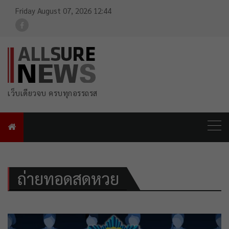
Friday August 07, 2026 12:44
For FB Link
เว็บเดียวจบ ครบทุกอรรถรส
ถ่ายทอดสดหวย