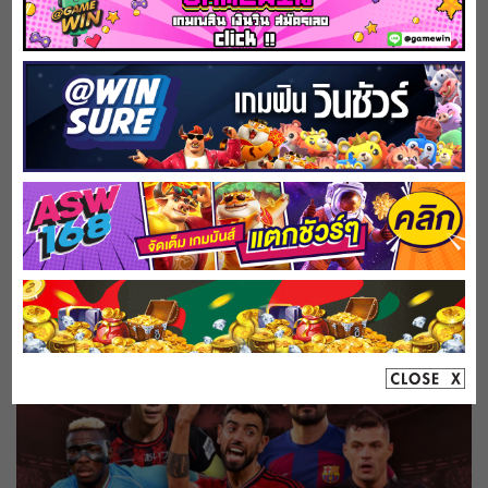
November 23, 2024
สรุปผลฟุตบอล วันที่ 22 พ.ย. 67