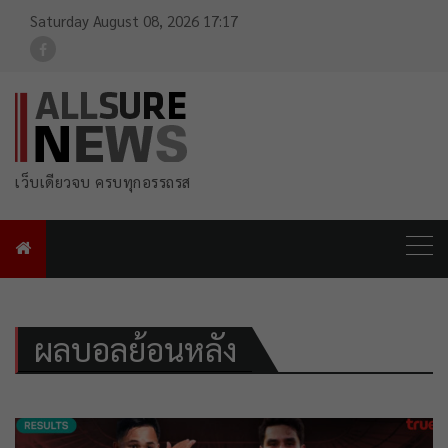
Saturday August 08, 2026 17:17
For FB Link
เว็บเดียวจบ ครบทุกอรรถรส
ผลบอลย้อนหลัง