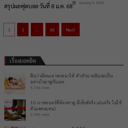
January 9, 2025
สรุปผลฟุตบอล วันที่ 8 ม.ค. 68
Posts
1
2
…
66
Next
navigation
เรื่องยอดฮิต
ฝันว่ามีคนเอาพระมาให้ คำทำนายฝันจะเป็น
อย่างไรมาดูกันเลย
5,766 views
10 ภาพยนตร์ที่ต้องหาดู มีเซ็กส์จริง เล่นจริง ไม่ใช้
ตัวแสดงแทน!
2,780 views