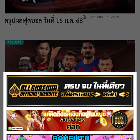
January 17, 2025
สรุปผลฟุตบอล วันที่ 16 ม.ค. 68
January 15, 2025
สรุปผลฟุตบอล วันที่ 14 ม.ค. 68