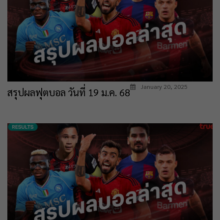
January 20, 2025
สรุปผลฟุตบอล วันที่ 19 ม.ค. 68