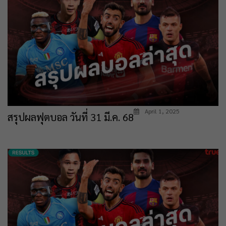
April 1, 2025
สรุปผลฟุตบอล วันที่ 31 มี.ค. 68