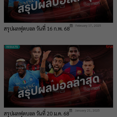
February 17, 2025
สรุปผลฟุตบอล วันที่ 16 ก.พ. 68
January 21, 2025
สรุปผลฟุตบอล วันที่ 20 ม.ค. 68