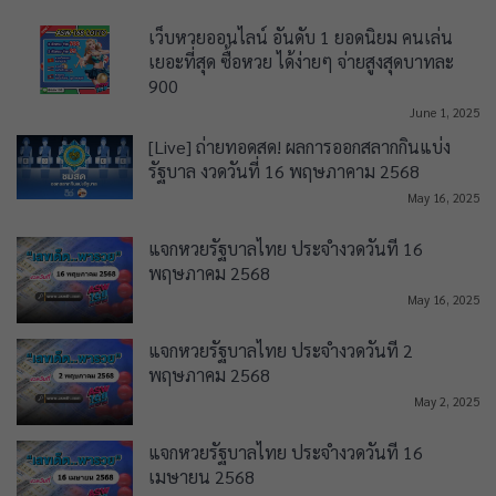
เว็บหวยออนไลน์ อันดับ 1 ยอดนิยม คนเล่น
เยอะที่สุด ซื้อหวย ได้ง่ายๆ จ่ายสูงสุดบาทละ
900
June 1, 2025
[Live] ถ่ายทอดสด! ผลการออกสลากกินแบ่ง
รัฐบาล งวดวันที่ 16 พฤษภาคาม 2568
May 16, 2025
แจกหวยรัฐบาลไทย ประจำงวดวันที่ 16
พฤษภาคม 2568
May 16, 2025
แจกหวยรัฐบาลไทย ประจำงวดวันที่ 2
พฤษภาคม 2568
May 2, 2025
แจกหวยรัฐบาลไทย ประจำงวดวันที่ 16
เมษายน 2568