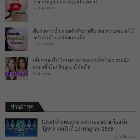
ปากกระตุก บอกเหตุอะไรได้บ้าง
2,109 views
ฝันว่าอาบน้ำ ตามคำทำนายฝันบอกความหมายไว้
อย่างไรบ้าง พร้อมเลขเด็ด
1,030 views
เด็กๆหลบไป ใครชอบสายAVอาเจ๊เข้ามา รวมนัก
แสดงชั่วโมงบินสูงมาให้แล้ว!
946 views
ข่าวล่าสุด
[Live] ถ่ายทอดสด! ผลการออกสลากกินแบ่ง
รัฐบาล งวดวันที่ 16 กรกฎาคม 2568
July 16, 2025