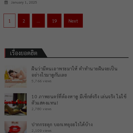
January 1, 2025
Posts
1
2
…
19
Next
navigation
เรื่องยอดฮิต
ฝันว่ามีคนเอาพระมาให้ คำทำนายฝันจะเป็น
อย่างไรมาดูกันเลย
5,766 views
10 ภาพยนตร์ที่ต้องหาดู มีเซ็กส์จริง เล่นจริง ไม่ใช้
ตัวแสดงแทน!
2,780 views
ปากกระตุก บอกเหตุอะไรได้บ้าง
2,109 views