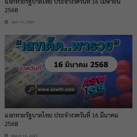
แจกหวยรัฐบาลไทย ประจำงวดวันที่ 16 เมษายน
2568
April 16, 2025
แจกหวยรัฐบาลไทย ประจำงวดวันที่ 16 มีนาคม
2568
March 16, 2025