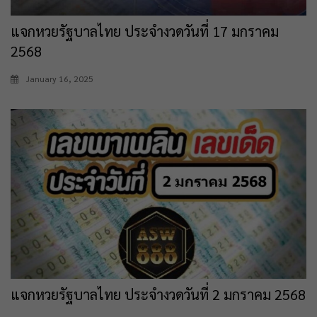
แจกหวยรัฐบาลไทย ประจำงวดวันที่ 17 มกราคม
2568
January 16, 2025
แจกหวยรัฐบาลไทย ประจำงวดวันที่ 2 มกราคม 2568