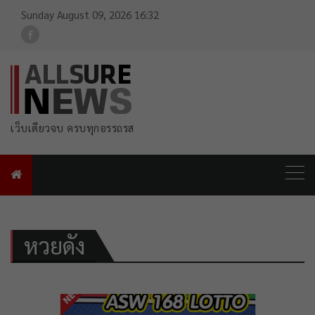
Sunday August 09, 2026 16:32
For FB Link
เว็บเดียวจบ ครบทุกอรรถรส
หวยดัง