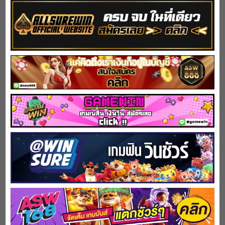
เว็บหวยออนไลน์ อันดับ 1 ยอดนิยม คนเล่นเยอะที่สุด
ซื้อหวย ได้ง่ายๆ จ่ายสูงสุดบาทละ 900
February 1, 2025