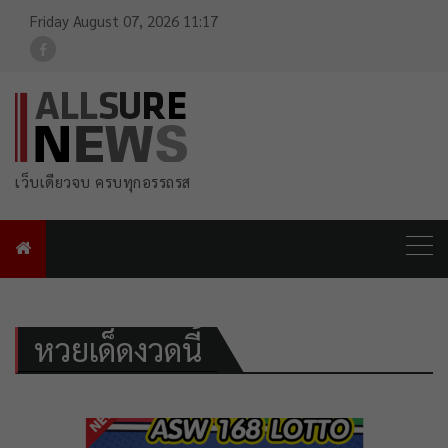
Friday August 07, 2026 11:17
For FB Link
เว็บเดียวจบ ครบทุกอรรถรส
หวยเด็ดงวดนี้