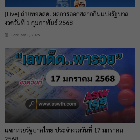
[Live] ถ่ายทอดสด! ผลการออกสลากกินแบ่งรัฐบาล
งวดวันที่ 1 กุมภาพันธ์ 2568
February 1, 2025
แจกหวยรัฐบาลไทย ประจำงวดวันที่ 17 มกราคม
2568