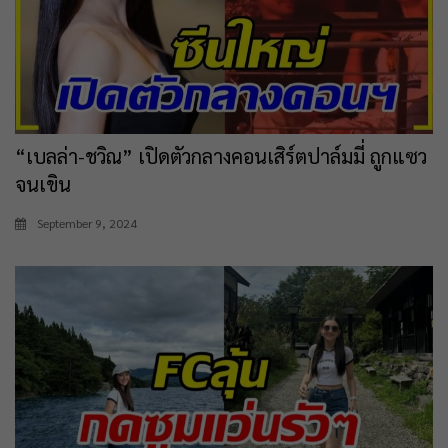
“เบลล่า-ชวิณ” เปิดตัวกลางคอนเสิร์ตปาล์มมี่ ถูกแซว
จนเขิน
September 9, 2024