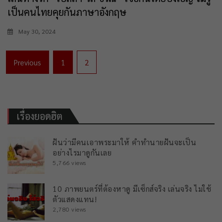
เป็นคนไทยคุยกันภาษาอังกฤษ
May 30, 2024
Posts
Previous
1
2
navigation
เรื่องยอดฮิต
ฝันว่ามีคนเอาพระมาให้ คำทำนายฝันจะเป็น
อย่างไรมาดูกันเลย
5,766 views
10 ภาพยนตร์ที่ต้องหาดู มีเซ็กส์จริง เล่นจริง ไม่ใช้
ตัวแสดงแทน!
2,780 views