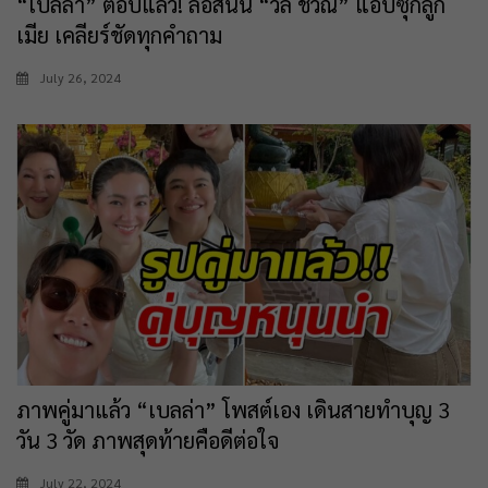
“เบลล่า” ตอบแล้ว! ลือสนั่น “วิล ชวิณ” แอบซุกลูก
เมีย เคลียร์ชัดทุกคำถาม
July 26, 2024
ภาพคู่มาแล้ว “เบลล่า” โพสต์เอง เดินสายทำบุญ 3
วัน 3 วัด ภาพสุดท้ายคือดีต่อใจ
July 22, 2024