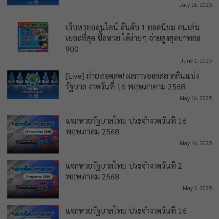
July 16, 2025
เว็บหวยออนไลน์ อันดับ 1 ยอดนิยม คนเล่น
เยอะที่สุด ซื้อหวย ได้ง่ายๆ จ่ายสูงสุดบาทละ
900
June 1, 2025
[Live] ถ่ายทอดสด! ผลการออกสลากกินแบ่ง
รัฐบาล งวดวันที่ 16 พฤษภาคาม 2568
May 16, 2025
แจกหวยรัฐบาลไทย ประจำงวดวันที่ 16
พฤษภาคม 2568
May 16, 2025
แจกหวยรัฐบาลไทย ประจำงวดวันที่ 2
พฤษภาคม 2568
May 2, 2025
แจกหวยรัฐบาลไทย ประจำงวดวันที่ 16