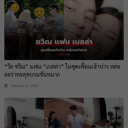
“วิล ชวิณ” แฟน “เบลล่า” ในชุดเพื่อนเจ้าบ่าว หล่อ
ออร่าทะลุขบวนขันหมาก
February 17, 2025