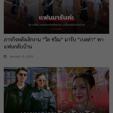
ภารกิจหลังเลิกงาน “วิล ชวิณ” มารับ “เบลล่า” พา
แฟนกลับบ้าน
January 15, 2025