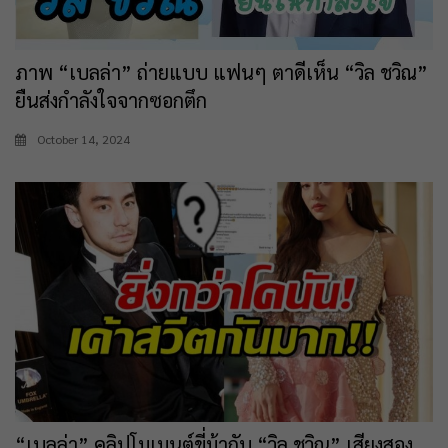
ภาพ “เบลล่า” ถ่ายแบบ แฟนๆ ตาดีเห็น “วิล ชวิณ”
ยืนส่งกำลังใจจากซอกตึก
October 14, 2024
“เบลล่า” คลิปโมเมนต์ขี่ม้ากับ “วิล ชวิณ” เสียงสอง