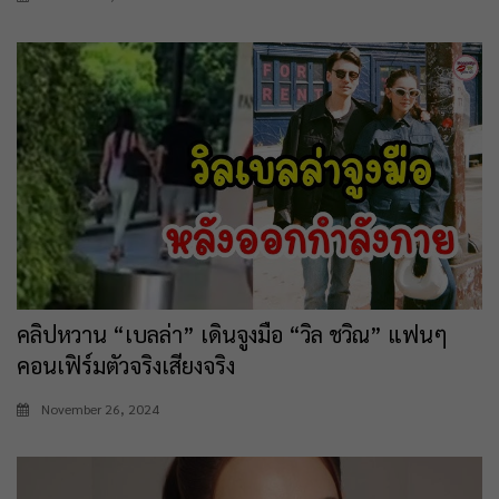
คลิปหวาน “เบลล่า” เดินจูงมือ “วิล ชวิณ” แฟนๆ
คอนเฟิร์มตัวจริงเสียงจริง
November 26, 2024