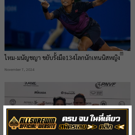
ไหม-มนัญชญา ขยับรั้งมือ134โลกนักเทนนิสหญิง
November 7, 2024