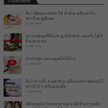
เรื่องยอดฮิต
ฝันว่ามีคนเอาพระมาให้ คำทำนายฝันจะเป็น
อย่างไรมาดูกันเลย
5,766 views
10 ภาพยนตร์ที่ต้องหาดู มีเซ็กส์จริง เล่นจริง ไม่ใช้
ตัวแสดงแทน!
2,780 views
ปากกระตุก บอกเหตุอะไรได้บ้าง
2,109 views
ฝันว่าอาบน้ำ ตามคำทำนายฝันบอกความหมายไว้
อย่างไรบ้าง พร้อมเลขเด็ด
1,030 views
เด็กๆหลบไป ใครชอบสายAVอาเจ๊เข้ามา รวมนัก