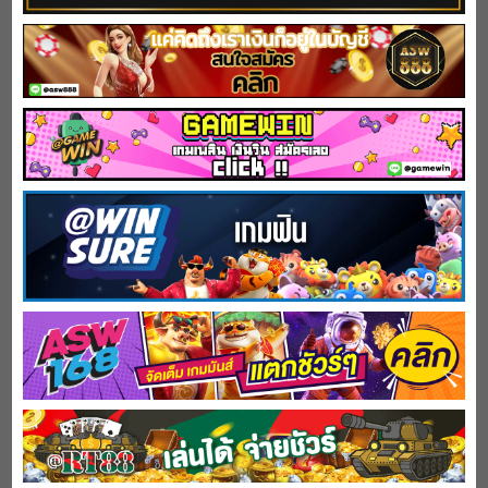
“ธาราวดี-วรณัชชยากรณ์” เก็บชัย 2 นัดติด
วอลเลย์บอลชายหาด
November 7, 2024
November 6,