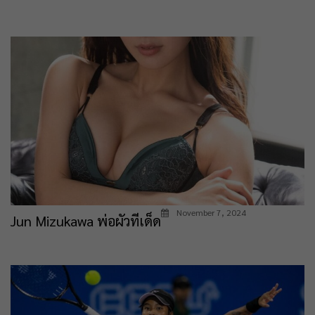
November 7, 2024
Jun Mizukawa พ่อผัวทีเด็ด