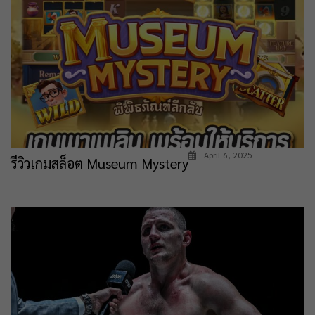
April 6, 2025
รีวิวเกมสล็อต Museum Mystery