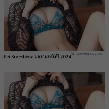
December 18, 2024
Rei Kuroshima ผลงานหนังปี 2024