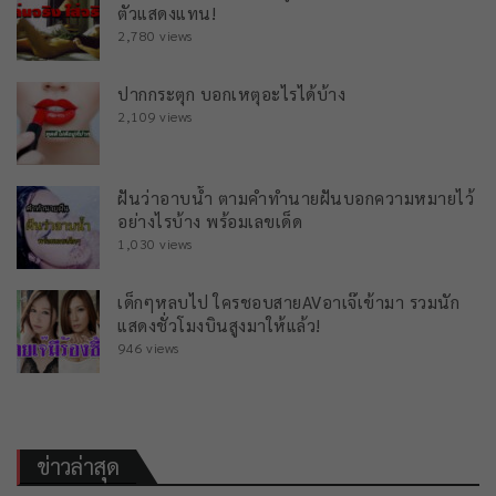
ตัวแสดงแทน!
2,780 views
ปากกระตุก บอกเหตุอะไรได้บ้าง
2,109 views
ฝันว่าอาบน้ำ ตามคำทำนายฝันบอกความหมายไว้
อย่างไรบ้าง พร้อมเลขเด็ด
1,030 views
เด็กๆหลบไป ใครชอบสายAVอาเจ๊เข้ามา รวมนัก
แสดงชั่วโมงบินสูงมาให้แล้ว!
946 views
ข่าวล่าสุด