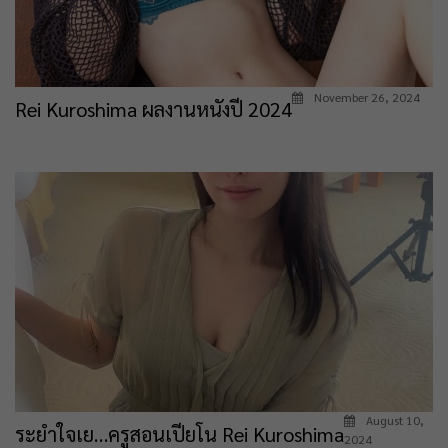
November 26, 2024
Rei Kuroshima ผลงานหนังปี 2024
August 10,
ระยำใจเย…ครูสอนเปียโน Rei Kuroshima
2024