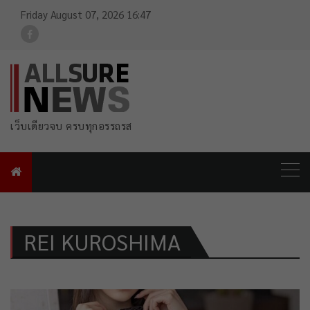
Friday August 07, 2026 16:47
For FB Link
เว็บเดียวจบ ครบทุกอรรถรส
REI KUROSHIMA