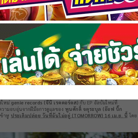
OMOSONIC
(โลโมโซนิค)
ของสมาชิก 4 หนุ่ม
“บอย – ร้องนำ / ป้อ
งใหม่
genie records (จีนี่ เรคคอร์ดส)
กับ EP อัลบั้มใหม่ที่
ความอบอุ่นจากฝีมือการดูแลของ
พูนศักดิ์ จตุระบุล (อ๊อฟ
บิ๊ก
เข้าหู
ประเดิมปล่อย วันที่ฉันไม่อยู่ (
TOMORROW) 16 เม.ย. นี้
โดย