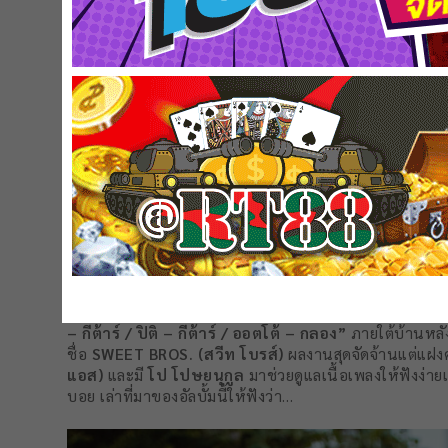
ชาวร็อกเตรียมรับพลังเดือดแบบจุก ๆ จากวงร็อกสายว๊าก
L
– กีต้าร์ / ปิติ – กีต้าร์ / ออตโต้ – กลอง”
ภายใต้บ้านหลั
ชื่อ
SWEET BROS. (สวีท โบรส์)
ผลงานสุดจัดจ้านแต่แฝง
แอส)
และมี
โป โปษยนุกูล
มาช่วยดูแลเนื้อเพลงให้ฟังง่าย
บอย เล่าที่มาของอัลบั้มนี้ให้ฟังว่า…