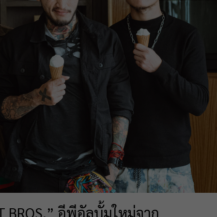
 BROS.” อีพีอัลบั้มใหม่จาก