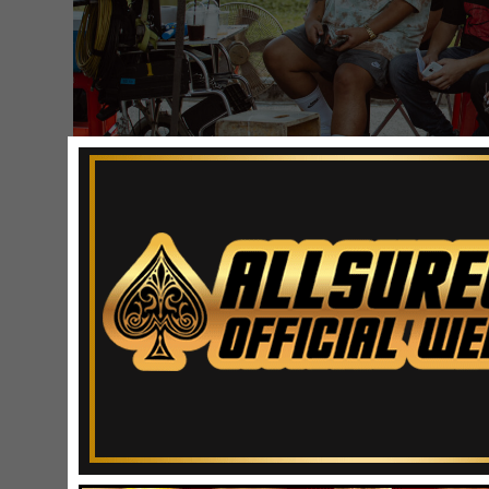
ประเดิมปล่อย
“
วันที่ฉันไม่อยู่
”
กระแทกอารมณ์การจา