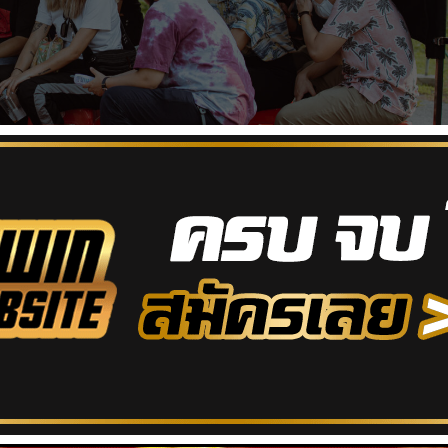
กลา
16
เม.ย. นี้