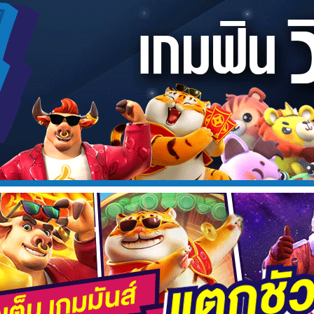
ยดำ สับปะรด ลงในชามผสม คนให้เข้ากันดี
กแรป นำไปแช่ตู้เย็น 4-6 ชั่วโมง
ะทะร้อนได้ที่ เทน้ำมันลงไปเล็กน้อย