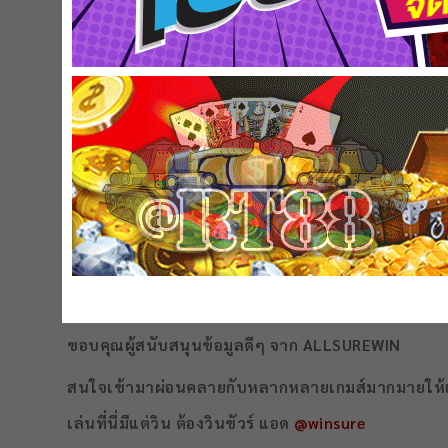
นำสเต็กหมูลงไปทอด ด้วยไฟกลางค่อนไปอ่อน ปล่อย
เรื่อยๆ ประมาณ 3-4 นาที
เปิดฝา ทอดต่ออีกสักพักเพื่อไล่ความชื้นจนสุกดีอีก
ทำซอสเกรวี่ โดยใช้กระทะเดิมที่ทอดหมู ไม่ต้องล้าง
มะเขือเทศ เปิดเตา
รอจนเดือด นำแป้งสาลีผสมน้ำเตรียมไว้ ชิมรสชาต
ใส่แป้งสาลีลงไป ค่อยๆ ทะยอยใส่ ตามชอบ เคี่ยวไปเร
นำเสิร์ฟพร้อมสลัดผักสด เฟรนช์ฟรายส์ทอดตามช
ขอบคุณผู้สนับสนุนข้อมูลดีๆ จาก ALLSUREWIN
สนใจเข้ามาผ่อนคลายกับหลากหลายเกมส์มากมายให้เลื
เล่นที่นี่มีแต่วิน ต้องวินชัวร์ แอด
@winsure