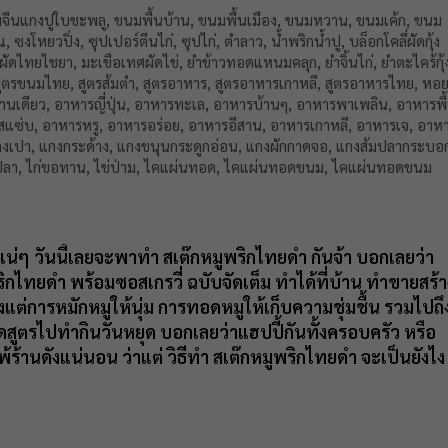
จีนแกงปูใบชะพลู
,
ขนมพื้นบ้าน
,
ขนมพื้นเมือง
,
ขนมหวาน
,
ขนมเค้ก
,
ขนม
ณ
,
ซงโหยวปิ่ง
,
ซุปเปอร์ตีนไก่
,
ซุปไก่
,
ตำลาว
,
น้ำพริกน้ำปู
,
บล็อกโคลี่ผัดกุ้ง
ผัดไทยไชยา
,
มะเขือเทศผัดไข่
,
ยำข้าวทอดแหนมคลุก
,
ยำจิ้นไก่
,
ยำตะไคร้กุ้
สูตรขนมไทย
,
สูตรส้มตำ
,
สูตรอาหาร
,
สูตรอาหารเกาหลี
,
สูตรอาหารไทย
,
หอ
านเดียว
,
อาหารญี่ปุ่น
,
อาหารทะเล
,
อาหารบ้านๆ
,
อาหารพาเพลิน
,
อาหารพื
สแซ่บ
,
อาหารหรู
,
อาหารอร่อย
,
อาหารอีสาน
,
อาหารเกาหลี
,
อาหารเจ
,
อาห
ลงเปา
,
แกงกระด้าง
,
แกงขนุนกระดูกอ่อน
,
แกงผักกาดจอ
,
แกงส้มปลากระบอ
ปลา
,
ไก่ขอทาน
,
ไข่ป่าม
,
ไคแผ่นทอด
,
ไคแผ่นทอดขนม
,
ไคแผ่นทอดขนม
น่ๆ วันนี้เลยจะพาทำ
สเต๊กหมูพริกไทยดำ
กันจ้า บอกเลยว่า
ริกไทยดำ พร้อมซอสเกรวี่ ฉบับจัดเต็ม ทำได้ที่บ้าน ทำขายสร้า
ั้งแต่การหมักหมูให้นุ่ม การทอดหมูให้เก็บความชุ่มชื้น รวมไปถึ
ดสูตรไปทำกินวันหยุด บอกเลยว่าแฮปปี้กันทั้งครอบครัว หรือ
้านดังแน่นอน ว่าแต่ วิธีทำ สเต๊กหมูพริกไทยดำ จะเป็นยังไง