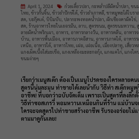
April 1, 2024
ก๋วยเตี๋ยวปลา
,
กะหล่ำปลีผัดน้ำปลา
,
ขนม
ไทย
,
ข้าวกั้นจิ้น
,
ข้าวยำปักษ์ใต้
,
ข้าวยำเกาหลี
,
ขาหมูพะโล้โบรา
สด
,
บะกุ๊ดเต๋
,
บิบิมบับ
,
ปลากะพงทอดน้ำปลา
,
ผักเชียงดาผัดไข่
,
สด
,
ร้านอาหารไทยในเยอรมัน
,
ลาบ
,
สูตรขนม
,
สูตรขนมหวาน
,
ลายผัดน้ำพริกเผา
,
อาหาร
,
อาหารกลางวัน
,
อาหารคลีน
,
อาหารจ
บ้าน
,
อาหารพื้นเมือง
,
อาหารภาคอีสาน
,
อาหารภาคใต้
,
อาหารร
เหนือ
,
อาหารใต้
,
อาหารไทย
,
เฝอ
,
เฝอเนื้อ
,
เมี่ยงปลาทู
,
เสี่ยวห
แกงเผ็ดเนื้อใส่มะเขือ
,
แกงเหลืองมะละกอกุ้ง
,
แกงแคไก่
,
แกงไต
ขนมง่ายๆ
เรียกว่า
เมนูสเต๊ก
ต้องเป็นเมนูโปรดของใครหลายคนแ
สูตรนี้นุ่มละมุน ทำขายได้เลยน้ากับ
วิธีทำ สเต๊กหมูพ
อาชีพ!
ที่บอกว่าฉบับจัดเต็ม เพราะเป็นสูตรที่ลงลึกต
วิธีทำซอสเกรวี่ หอมหวานเหมือนกินที่ร้าน แม่บ้านจ
ใครจะจดสูตรไปทำขายสร้างอาชีพ รับรองอร่อยไม่แพ้ร
ตามมาดูกันเลย!