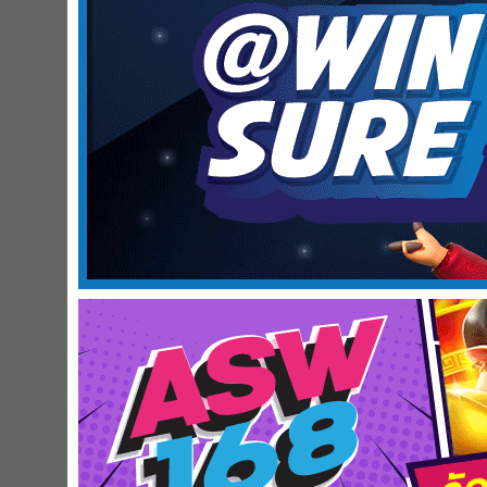
วิธีทำ สเต๊กหมูพริกไทยดำ ซอสเกรวี่
เริ่มหมักหมู ใส่เกลือ นมข้นจืด น้ำมันพืช พริกไท
นำหมูมาคลุกเคล้ากับซอสให้เข้ากันดี ปิดด้วยพลาสติ
เปิดเตาตั้งกระทะ โดยที่ยังไม่ต้องใส่น้ำมัน รอจนกร