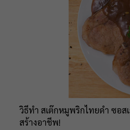
วิธีทำ สเต๊กหมูพริกไทยดำ ซอสเก
สร้างอาชีพ!