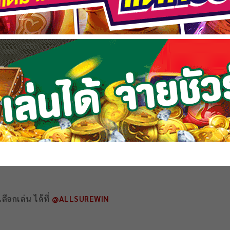
ทิ้งไว้จนหมูออกขาว พลิกกลับด้าน จากนั้นนำฝาปิด และอบไป
ประมาณ 10 นาที นำขึ้นมาพักไว้
ออก เติมน้ำสต็อกหมูลงไป ตามด้วยน้ำตาลทราย ซีอิ๊วญี่ปุ่น ซอส
ิให้ได้ตามชอบ ใส่พริกไทยดำลงไป
ื่อยๆ ให้แป้งสุกดี
อบ
อกเล่น ได้ที่
@ALLSUREWIN