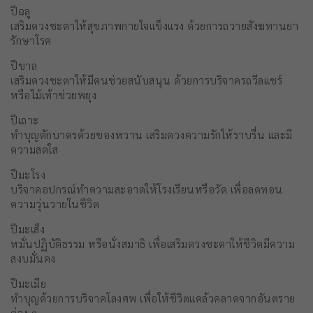
ปีฉลู
เสริมดวงชะตาให้สุขภาพกายใจแข็งแรง ด้วยการถวายสังฆทานยา
รักษาโรค
ปีขาล
เสริมดวงชะตาให้มีคนช่วยสนับสนุน ด้วยการบริจาครถวีลแชร์
หรือไม้เท้าช่วยพยุง
ปีเถาะ
ทำบุญตักบาตรด้วยของหวาน เสริมดวงความรักให้ราบรื่น และมี
ความสดใส
ปีมะโรง
บริจาคอปกรณ์ทำความสะอาดให้โรงเรียนหรือวัด เพื่อลดทอน
ความวุ่นวายในชีวิต
ปีมะเส็ง
หมั่นปฏิบัติธรรม หรือนั่งสมาธิ เพื่อเสริมดวงชะตาให้ชีวิตมีความ
สงบมั่นคง
ปีมะเมีย
ทำบุญด้วยการบริจาคโลงศพ เพื่อให้ชีวิตแคล้วคลาดจากอันตราย
ต่าง ๆ