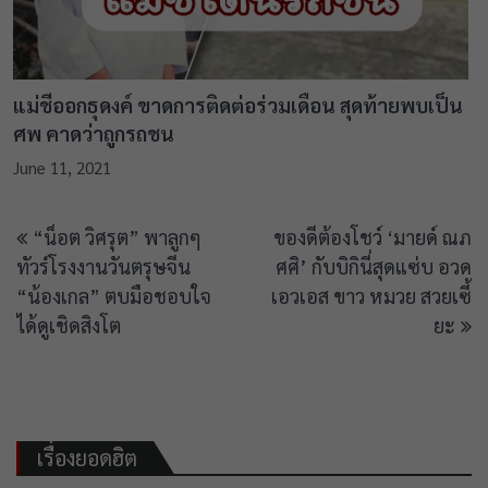
แม่ชีออกธุดงค์ ขาดการติดต่อร่วมเดือน สุดท้ายพบเป็น
ศพ คาดว่าถูกรถชน
June 11, 2021
Post
“น็อต วิศรุต” พาลูกๆ
ของดีต้องโชว์ ‘มายด์ ณภ
navigation
ทัวร์โรงงานวันตรุษจีน
ศศิ’ กับบิกินี่สุดแซ่บ อวด
“น้องเกล” ตบมือชอบใจ
เอวเอส ขาว หมวย สวยเซี้
ได้ดูเชิดสิงโต
ยะ
เรื่องยอดฮิต