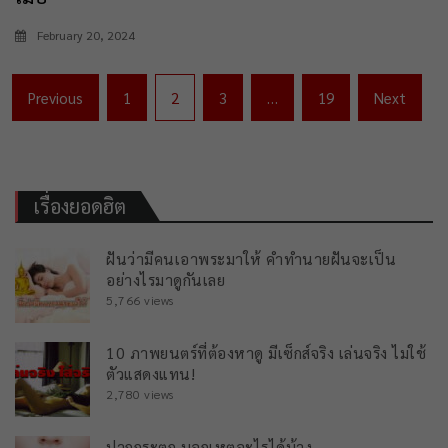
February 20, 2024
Posts
Previous
1
2
3
…
19
Next
navigation
เรื่องยอดฮิต
ฝันว่ามีคนเอาพระมาให้ คำทำนายฝันจะเป็น
อย่างไรมาดูกันเลย
5,766 views
10 ภาพยนตร์ที่ต้องหาดู มีเซ็กส์จริง เล่นจริง ไม่ใช้
ตัวแสดงแทน!
2,780 views
ปากกระตุก บอกเหตุอะไรได้บ้าง